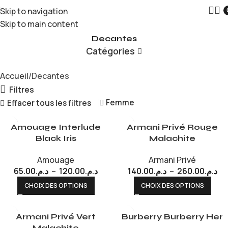
Skip to navigation
Skip to main content
Decantes
Catégories
Accueil
Decantes
Filtres
Femme
Effacer tous les filtres
Amouage Interlude
Armani Privé Rouge
Black Iris
Malachite
Amouage
Armani Privé
65.00
د.م.
–
120.00
د.م.
140.00
د.م.
–
260.00
د.م.
CHOIX DES OPTIONS
CHOIX DES OPTIONS
Armani Privé Vert
Burberry Burberry Her
Malachite