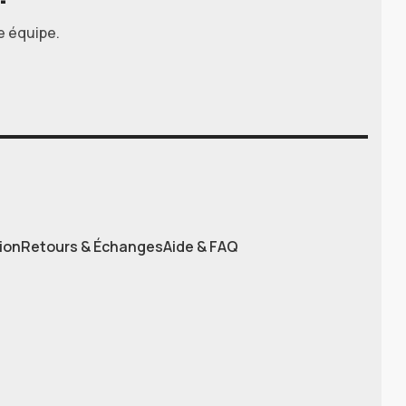
e équipe.
ion
Retours & Échanges
Aide & FAQ