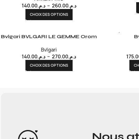
140.00
د.م.
–
260.00
د.م.
CHOIX DES OPTIONS
EPUISÉ
Bvlgari BVLGARI LE GEMME Orom
B
Bvlgari
140.00
د.م.
–
270.00
د.م.
175.0
CHOIX DES OPTIONS
CH
Nous at