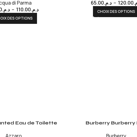
cqua di Parma
65.00
د.م.
–
120.00
م
0
د.م.
–
110.00
د.م.
CHOIX DES OPTIONS
OIX DES OPTIONS
nted Eau de Toilette
Burberry Burberry
Azzaro
Burberry