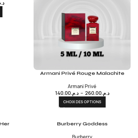
د..
Armani Privé Rouge Malachite
Armani Privé
140.00
د.م.
–
260.00
د.م.
CHOIX DES OPTIONS
 Her
Burberry Goddess
Burberry