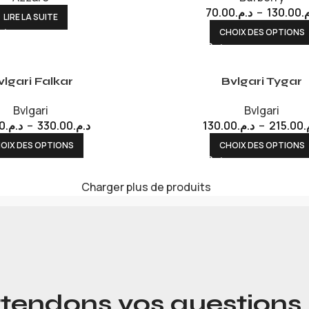
70.00
د.م.
–
130.00
م
LIRE LA SUITE
CHOIX DES OPTIONS
vlgari Falkar
Bvlgari Tygar
Bvlgari
Bvlgari
0
د.م.
–
330.00
د.م.
130.00
د.م.
–
215.00
م
OIX DES OPTIONS
CHOIX DES OPTIONS
Charger plus de produits
tendons vos questions 