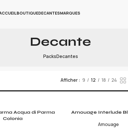
ACCUEIL
BOUTIQUE
DECANTES
MARQUES
Decante
Packs
Decantes
Afficher
9
12
18
24
arma Acqua di Parma
Amouage Interlude Bla
Colonia
Amouage