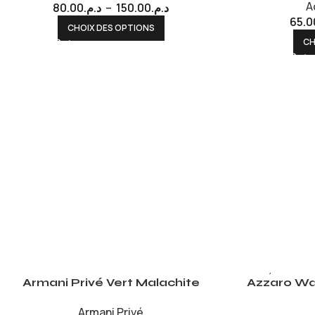
A
80.00
د.م.
–
150.00
د.م.
65.0
CHOIX DES OPTIONS
CH
EPUISÉ
Armani Privé Vert Malachite
Azzaro Wa
Armani Privé