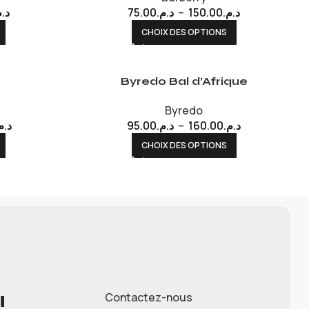
د..
75.00
د.م.
–
150.00
د.م.
CHOIX DES OPTIONS
Byredo Bal d’Afrique
Byredo
د..
95.00
د.م.
–
160.00
د.م.
CHOIX DES OPTIONS
!
Contactez-nous